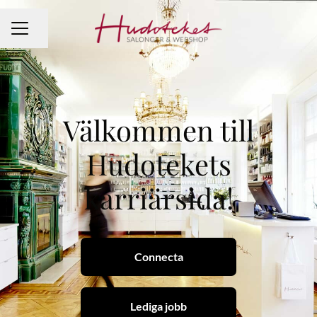
Dela sidan
KARRIÄRMENY
Välkommen till
Hudotekets
karriärsida!
Connecta
Lediga jobb