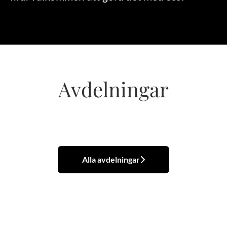
Avdelningar
Frisörsalong
Butik & Reception
Logistik
Alla avdelningar